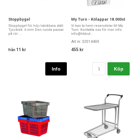
Stoppbygel
My Turn - Kölappar 18.000st
Stoppbygel för höj-/sänkbara ställ.
Vi kan ta hem reservdelar till My
Tjocklek: 6 mm Den runda passar
Turn. Kontakta oss för mer info:
på rör ...
info@hkbut...
Art nr. 32014400
11 kr
455 kr
från
Köp