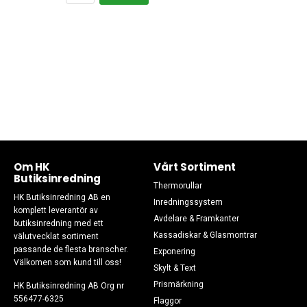
Om HK
Vårt Sortiment
Butiksinredning
Thermorullar
HK Butiksinredning AB en
Inredningssystem
komplett leverantör av
Avdelare & Framkanter
butiksinredning med ett
Kassadiskar & Glasmontrar
välutvecklat sortiment
passande de flesta branscher.
Exponering
Välkomen som kund till oss!
Skylt & Text
Prismärkning
HK Butiksinredning AB Org nr
556477-6325
Flaggor