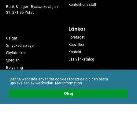
Konfektionsställ
Butik & Lager : Byabacksvägen
31, 271 95 Ystad
Länkar
Företaget
Galgar
Köpvillkor
Smyckedisplayer
Kontakt
Skyltdockor
Läs vår katalog
Speglar
Belysning
Sociala medier
Övrigt
Denna webbsida använder cookies för att ge dig den bästa
Följ oss på sociala medier!
Skyltmaterial
upplevelsen av webbsidan.
Mer information
Begagnat
Okej
Mail:
info@hkbutiksinredning.se
/ Tel: 08 - 628 83 40 / E-
handelslösning från
Nordisk e-handel AB