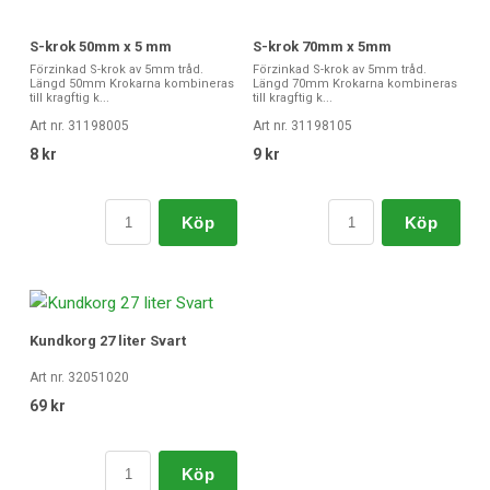
S-krok 50mm x 5 mm
S-krok 70mm x 5mm
Förzinkad S-krok av 5mm tråd.
Förzinkad S-krok av 5mm tråd.
Längd 50mm Krokarna kombineras
Längd 70mm Krokarna kombineras
till kragftig k...
till kragftig k...
Art nr. 31198005
Art nr. 31198105
8 kr
9 kr
Köp
Köp
Kundkorg 27 liter Svart
Art nr. 32051020
69 kr
Köp