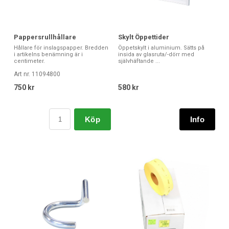
Pappersrullhållare
Skylt Öppettider
Hållare för inslagspapper. Bredden
Öppetskylt i aluminium. Sätts på
i artikelns benämning är i
insida av glasruta/-dörr med
centimeter.
självhäftande ...
Art nr. 11094800
750 kr
580 kr
Köp