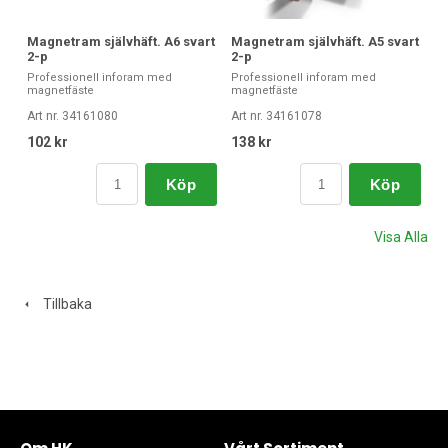
Magnetram självhäft. A6 svart
Magnetram självhäft. A5 svart
2-p
2-p
Professionell inforam med
Professionell inforam med
magnetfäste
magnetfäste
Art nr. 34161080
Art nr. 34161078
102 kr
138 kr
Köp
Köp
Visa Alla
Tillbaka