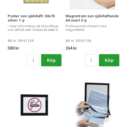
Poster sun självhäft. 50x70
Magnetram sun självhäftande
silver 1-p
A4 svart 2-p
• Visar information på ett proffsigt
Professionell inforam med
och stilfullt sätt• Snabbt att sätta in
magnetfäste
...
Art nr. 34161154
Art nr. 34161156
580 kr
264 kr
Köp
Köp