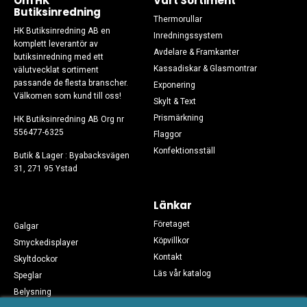
Om HK
Vårt Sortiment
Butiksinredning
Thermorullar
HK Butiksinredning AB en
Inredningssystem
komplett leverantör av
Avdelare & Framkanter
butiksinredning med ett
Kassadiskar & Glasmontrar
välutvecklat sortiment
passande de flesta branscher.
Exponering
Välkomen som kund till oss!
Skylt & Text
Prismärkning
HK Butiksinredning AB Org nr
556477-6325
Flaggor
Konfektionsställ
Butik & Lager : Byabacksvägen
31, 271 95 Ystad
Länkar
Företaget
Galgar
Köpvillkor
Smyckedisplayer
Kontakt
Skyltdockor
Läs vår katalog
Speglar
Belysning
Sociala medier