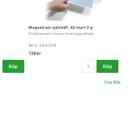
Magnetram självhäft. A5 svart 2-p
Professionell inforam med magnetfäste
Art nr. 34161078
138 kr
Köp
Köp
Visa Alla