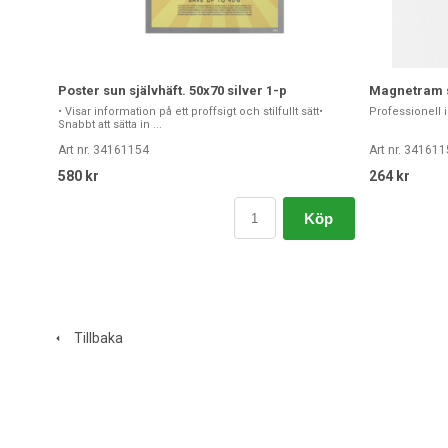
Poster sun självhäft. 50x70 silver 1-p
Magnetram s
• Visar information på ett proffsigt och stilfullt sätt•
Professionell
Snabbt att sätta in ...
Art nr. 34161154
Art nr. 34161
580 kr
264 kr
Köp
Tillbaka