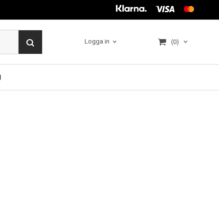
Logga in
(0)
g