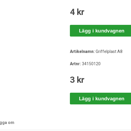
4 kr
Lägg i kundvagnen
Artikelnamn:
Griffelplast A8
Artnr:
34150120
3 kr
Lägg i kundvagnen
ogga om