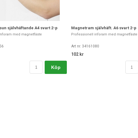
un självhäftande A4 svart 2-p
Magnetram självhäft. A6 svart 2-p
 inforam med magnetfäste
Professionell inforam med magnetfäste
156
Art nr. 34161080
102 kr
Köp