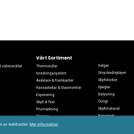
Vårt Sortiment
Galgar
t välutvecklat
Thermorullar
Smyckedisplayer
Inredningssystem
Skyltdockor
Avdelare & Framkanter
Speglar
Kassadiskar & Glasmontrar
Belysning
Exponering
Övrigt
Skylt & Text
Skyltmaterial
Prismärkning
Begagnat
Flaggor
Konfektionsställ
en av webbsidan.
Mer information