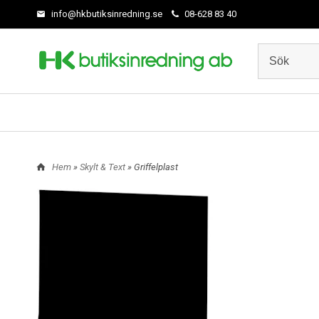
info@hkbutiksinredning.se
08-628 83 40
Hem
»
Skylt & Text
» Griffelplast