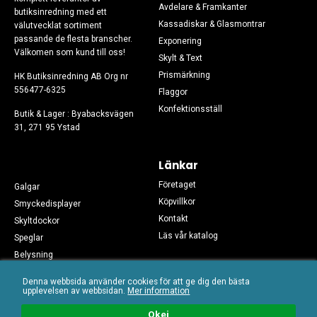
Avdelare & Framkanter
butiksinredning med ett
Kassadiskar & Glasmontrar
välutvecklat sortiment
passande de flesta branscher.
Exponering
Välkomen som kund till oss!
Skylt & Text
Prismärkning
HK Butiksinredning AB Org nr
556477-6325
Flaggor
Konfektionsställ
Butik & Lager : Byabacksvägen
31, 271 95 Ystad
Länkar
Företaget
Galgar
Köpvillkor
Smyckedisplayer
Kontakt
Skyltdockor
Läs vår katalog
Speglar
Belysning
Sociala medier
Övrigt
Denna webbsida använder cookies för att ge dig den bästa
Följ oss på sociala medier!
Skyltmaterial
upplevelsen av webbsidan.
Mer information
Begagnat
Okej