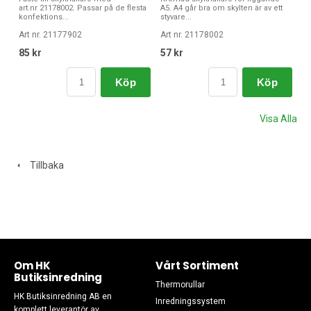
art.nr 21178002. Passar på de flesta
A5. A4 går bra om skylten är av ett
konfektions...
styvare...
Art nr. 21177902
Art nr. 21178002
85 kr
57 kr
Köp
Köp
Visa Alla
Tillbaka
Om HK
Vårt Sortiment
Butiksinredning
Thermorullar
HK Butiksinredning AB en
Inredningssystem
komplett leverantör av